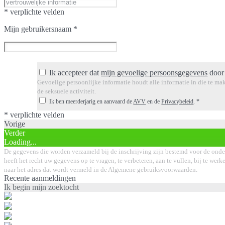
* verplichte velden
Mijn gebruikersnaam
*
Ik accepteer dat
mijn gevoelige persoonsgegevens
door
Gevoelige persoonlijke informatie houdt alle informatie in die te mak
de seksuele activiteit.
Ik ben meerderjarig en aanvaard de
AVV
en de
Privacybeleid
.
*
* verplichte velden
Vorige
Verder
Loading...
De gegevens die worden verzameld bij de inschrijving zijn bestemd voor de onde
heeft het recht uw gegevens op te vragen, te verbeteren, aan te vullen, bij te wer
naar het adres dat wordt vermeld in de Algemene gebruiksvoorwaarden.
Recente aanmeldingen
Ik begin mijn zoektocht