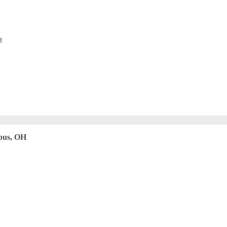
t
bus, OH